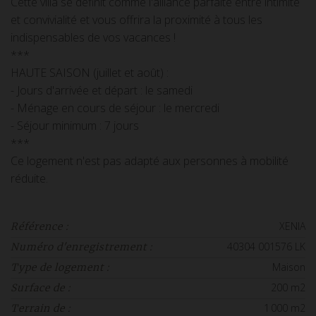
Cette villa se définit comme l'alliance parfaite entre intimité
et convivialité et vous offrira la proximité à tous les
indispensables de vos vacances !
***
HAUTE SAISON (juillet et août) :
- Jours d'arrivée et départ : le samedi
- Ménage en cours de séjour : le mercredi
- Séjour minimum : 7 jours
***
Ce logement n'est pas adapté aux personnes à mobilité
réduite.
XENIA
Référence :
40304 001576 LK
Numéro d'enregistrement :
Maison
Type de logement :
200 m2
Surface de :
1 000 m2
Terrain de :