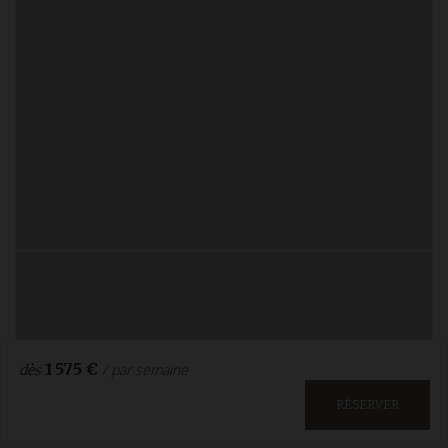
1 575 €
/ par semaine
dès
RÉSERVER