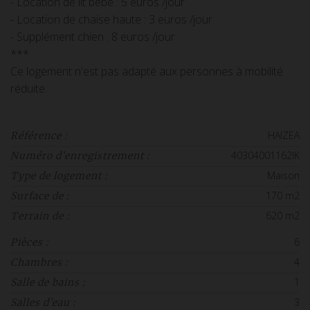
- Location de lit bébé : 5 euros /jour
- Location de chaise haute : 3 euros /jour
- Supplément chien : 8 euros /jour
***
Ce logement n'est pas adapté aux personnes à mobilité
réduite.
HAIZEA
Référence :
40304001162IK
Numéro d'enregistrement :
Maison
Type de logement :
170 m2
Surface de :
620 m2
Terrain de :
6
Pièces :
4
Chambres :
1
Salle de bains :
3
Salles d'eau :