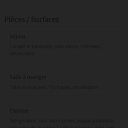
Pièces / Surfaces
Séjour
Canapé et banquette, table basse, cheminée,
climatisation
Salle à manger
Table en bois avec 10 chaises, climatisation
Cuisine
Réfrigérateur, four, micro-ondes, plaque à induction,
lave-vaisselle, machine à café Nespresso, grille-pain,