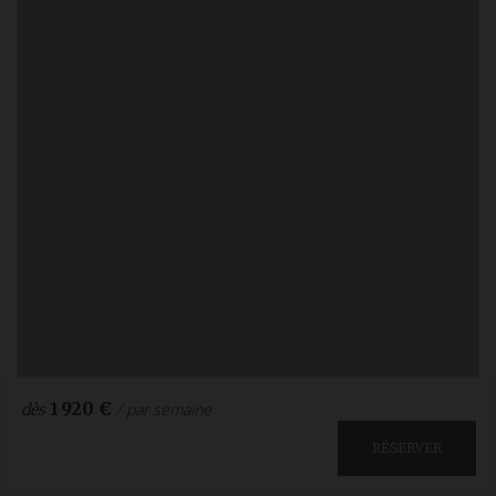
1 920 €
/ par semaine
dès
RÉSERVER