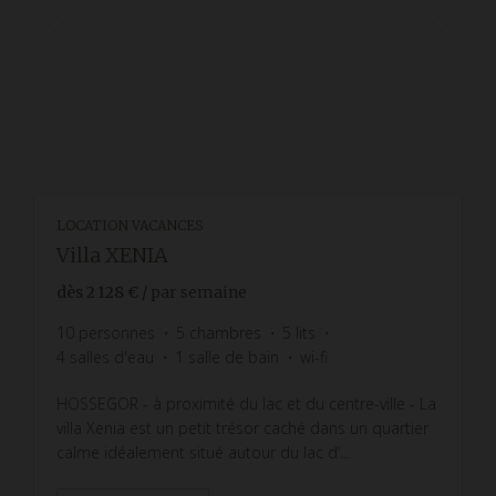
LOCATION VACANCES
Villa XENIA
dès
2 128 €
/ par semaine
10
personnes
5
chambres
5
lits
4
salles d'eau
1
salle de bain
wi-fi
HOSSEGOR - à proximité du lac et du centre-ville - La
villa Xenia est un petit trésor caché dans un quartier
calme idéalement situé autour du lac d’...