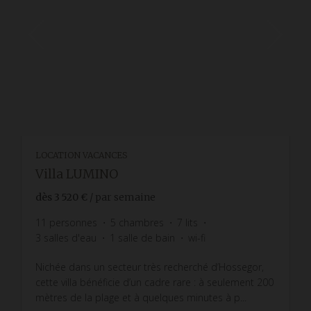
LOCATION VACANCES
Villa LUMINO
dès
3 520 €
/ par semaine
11
personnes
5
chambres
7
lits
3
salles d'eau
1
salle de bain
wi-fi
Nichée dans un secteur très recherché d’Hossegor,
cette villa bénéficie d’un cadre rare : à seulement 200
mètres de la plage et à quelques minutes à p...