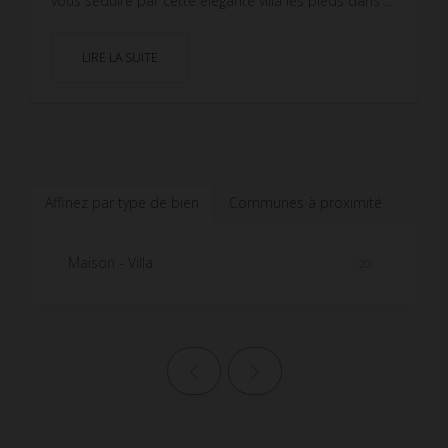
vous séduire par cette élégante villa les pieds dans ...
LIRE LA SUITE
Affinez par type de bien
Communes à proximité
Maison - Villa
20
Page précédente
Page suivante