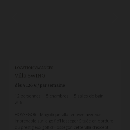
LOCATION VACANCES
Villa SWING
dès
4 126 €
/ par semaine
12
personnes
5
chambres
5
salles de bain
wi-fi
HOSSEGOR - Magnifique villa rénovée avec vue
imprenable sur le golf d'Hossegor Située en bordure
du prestigieux golf d'Hossegor, cette villa d'except...