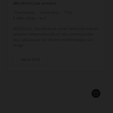
dès
1 920 €
/ par semaine
10
personnes
4
chambres
7
lits
4
salles d'eau
wi-fi
HOSSEGOR - proche lac et océan Cette jolie maison
landaise métamorphosée en villa contemporaine
vous séduira par son charme emblématique, son
design ...
LIRE LA SUITE