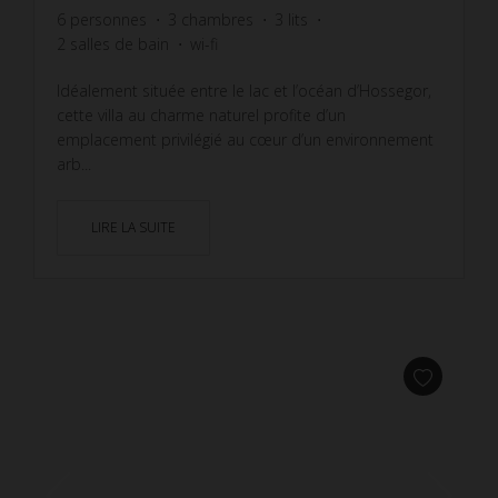
6
personnes
3
chambres
3
lits
2
salles de bain
wi-fi
Idéalement située entre le lac et l’océan d’Hossegor,
cette villa au charme naturel profite d’un
emplacement privilégié au cœur d’un environnement
arb...
LIRE LA SUITE