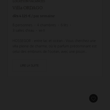
LOCATION VACANCES
Villa ORDAGO
dès
4 125 €
/ par semaine
8
personnes
4
chambres
6
lits
3
salles d'eau
wi-fi
HOSSEGOR - entre lac et océan - Vous cherchez une
villa pleine de charme, où le parfum prédominant est
celui des embruns de l'océan, avec une piscin...
LIRE LA SUITE