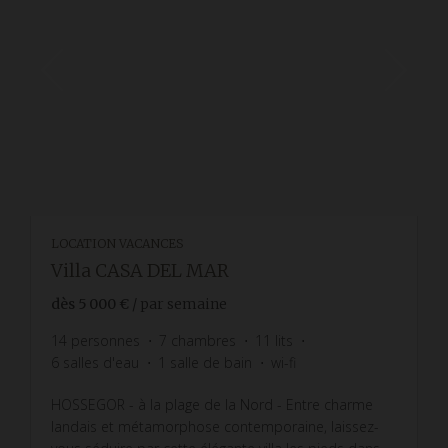
LOCATION VACANCES
Villa CASA DEL MAR
dès
5 000 €
/ par semaine
14
personnes
7
chambres
11
lits
6
salles d'eau
1
salle de bain
wi-fi
HOSSEGOR - à la plage de la Nord - Entre charme
landais et métamorphose contemporaine, laissez-