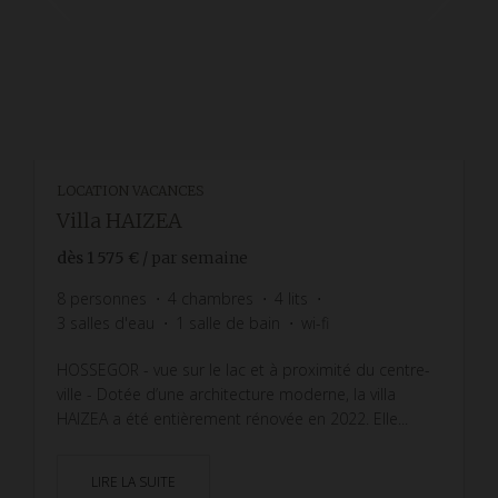
LOCATION VACANCES
Villa HAIZEA
dès
1 575 €
/ par semaine
8
personnes
4
chambres
4
lits
3
salles d'eau
1
salle de bain
wi-fi
HOSSEGOR - vue sur le lac et à proximité du centre-
ville - Dotée d’une architecture moderne, la villa
HAIZEA a été entièrement rénovée en 2022. Elle...
LIRE LA SUITE