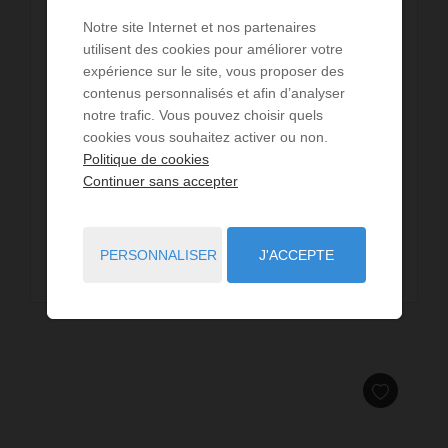
Villa SEVENTIES
Notre site Internet et nos partenaires
utilisent des cookies pour améliorer votre
dès
2 400 €
/ par semaine
expérience sur le site, vous proposer des
10
personnes
5
chambres
8
lits
contenus personnalisés et afin d’analyser
4
salles d'eau
wi-fi
notre trafic. Vous pouvez choisir quels
cookies vous souhaitez activer ou non.
HOSSEGOR - à la plage de la Gravière - Back to the
Politique de cookies
seventies dans cette villa aux nuances de bleu
Continuer sans accepter
idéalement située à 100 m de la plage ! Lorsqu’on ...
PERSONNALISER
J'ACCEPTE
LIRE LA SUITE