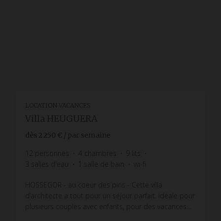
LOCATION VACANCES
Villa HEUGUERA
dès
2 250 €
/ par semaine
12
personnes
4
chambres
9
lits
3
salles d'eau
1
salle de bain
wi-fi
HOSSEGOR - au coeur des pins - Cette villa
d’architecte a tout pour un séjour parfait. Idéale pour
plusieurs couples avec enfants, pour des vacances...