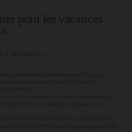
ouer pour les vacances
KA
eau
1
salle de bain
wi-fi
rika est un petit coin de paradis qui ne s'offre qu'aux
x parfum des vacances. A l'instar d'un cocon, son
ite au farniente.
vous offre un havre de paix dans un jardin verdoyant.
chés par les branches de bruyère, gardiennes de
ous invite à venir vous rafraîchir ou à vous prélasser à
 extérieurs rendent l'endroit encore plus magique de nuit