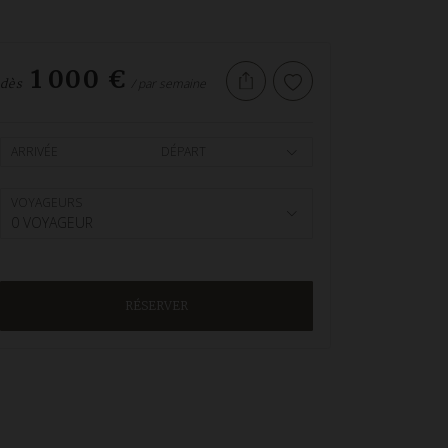
1 000 €
/ par semaine
dès
ARRIVÉE
DÉPART
VOYAGEURS
0 VOYAGEUR
RÉSERVER