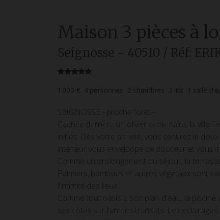
Maison
3 pièces
à l
Seignosse
- 40510
/ Réf: ERI
1 000 €
4
personnes
2
chambres
3
lits
1
salle d'
SEIGNOSSE - proche forêt -
Cachée derrière un olivier centenaire, la villa E
initiés. Dès votre arrivée, vous sentirez le dou
intérieur vous enveloppe de douceur et vous inv
Comme un prolongement du séjour, la terrasse 
Palmiers, bambous et autres végétaux sont ca
l'intimité des lieux.
Comme tout oasis a son plan d'eau, la piscine v
ses côtés sur l'un des transats. Les éclairages