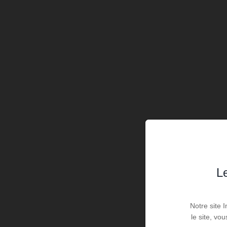
Le
Notre site 
le site, vo