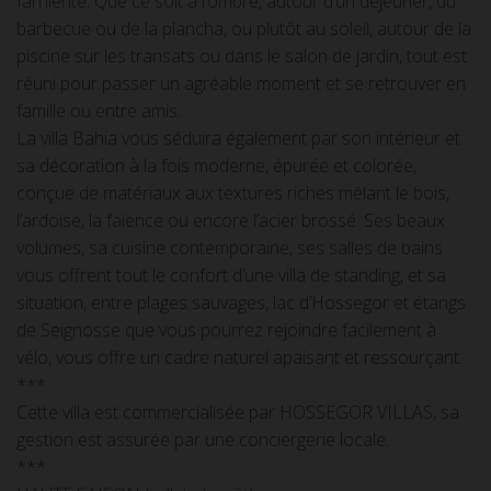
farniente. Que ce soit à l’ombre, autour d’un déjeuner, du
barbecue ou de la plancha, ou plutôt au soleil, autour de la
piscine sur les transats ou dans le salon de jardin, tout est
réuni pour passer un agréable moment et se retrouver en
famille ou entre amis.
La villa Bahia vous séduira également par son intérieur et
sa décoration à la fois moderne, épurée et colorée,
conçue de matériaux aux textures riches mêlant le bois,
l’ardoise, la faïence ou encore l’acier brossé. Ses beaux
volumes, sa cuisine contemporaine, ses salles de bains
vous offrent tout le confort d’une villa de standing, et sa
situation, entre plages sauvages, lac d’Hossegor et étangs
de Seignosse que vous pourrez rejoindre facilement à
vélo, vous offre un cadre naturel apaisant et ressourçant.
***
Cette villa est commercialisée par HOSSEGOR VILLAS, sa
gestion est assurée par une conciergerie locale.
***