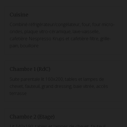
Cuisine
Combiné réfrigérateur/congélateur, four, four micro-
ondes, plaque vitro-céramique, lave-vaisselle,
cafetière Nespresso Krups et cafetière filtre, grille-
pain, bouilloire
Chambre 1 (RdC)
Suite parentale lit 160x200, tables et lampes de
chevet, fauteuil, grand dressing, baie vitrée, accès
terrasse
Chambre 2 (Etage)
Lit 140x190, tables et lampes de chevet, fauteuil,