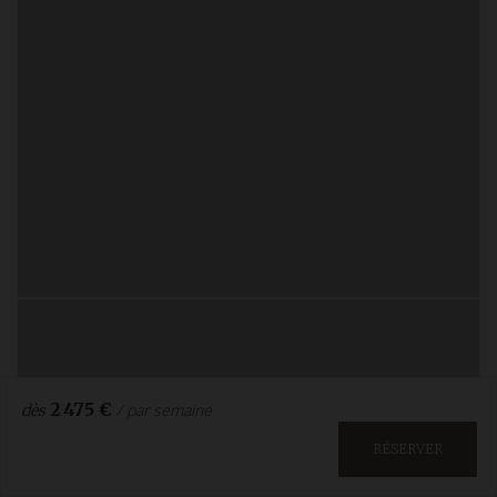
2 475 €
/ par semaine
dès
RÉSERVER