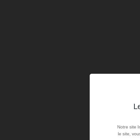
Le
Notre site 
le site, vo