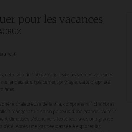
ouer pour les vacances
TACRUZ
'eau
wi-fi
, cette villa de 160m2 vous invite à vivre des vacances
arme landais et emplacement privilégié, cette propriété
re amis.
mosphère chaleureuse de la villa, comprenant 4 chambres
 salle à manger et un salon pourvus d’une grande hauteur
ent climatisée s’étend vers l’extérieur avec une grande
es d’été. Après une journée passée à explorer les