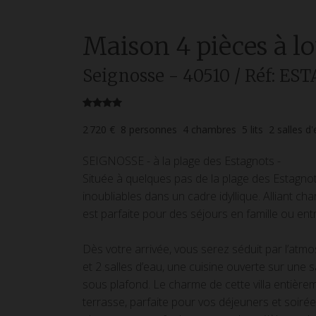
Maison
4 pièces
à l
Seignosse
- 40510
/ Réf: ES
2 720 €
8
personnes
4
chambres
5
lits
2
salles d
SEIGNOSSE - à la plage des Estagnots -
Située à quelques pas de la plage des Estagnots
inoubliables dans un cadre idyllique. Alliant ch
est parfaite pour des séjours en famille ou ent
Dès votre arrivée, vous serez séduit par l’at
et 2 salles d’eau, une cuisine ouverte sur une
sous plafond. Le charme de cette villa entièrem
terrasse, parfaite pour vos déjeuners et soiré