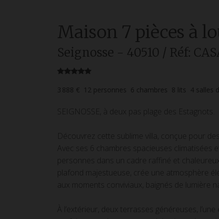
Maison
7 pièces
à l
Seignosse
- 40510
/ Réf: CA
3 888 €
12
personnes
6
chambres
8
lits
4
salles 
SEIGNOSSE, à deux pas plage des Estagnots.
Découvrez cette sublime villa, conçue pour de
Avec ses 6 chambres spacieuses climatisées et 
personnes dans un cadre raffiné et chaleureux
plafond majestueuse, crée une atmosphère élég
aux moments conviviaux, baignés de lumière na
À l’extérieur, deux terrasses généreuses, l’une