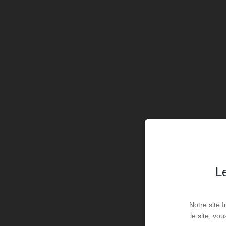
Le
Notre site 
le site, vo