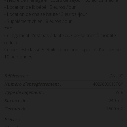
- Heure de ménage en cours de séjour : 35 euros /heure
- Location de lit bébé : 5 euros /jour
- Location de chaise haute : 3 euros /jour
- Supplément chien : 8 euros /jour
***
Ce logement n'est pas adapté aux personnes à mobilité
réduite.
Ce bien est classé 5 étoiles pour une capacité d’accueil de
10 personnes.
JAN JUC
Référence :
40296000137GY
Numéro d'enregistrement :
Villa
Type de logement :
240 m2
Surface de :
1 500 m2
Terrain de :
5
Pièces :