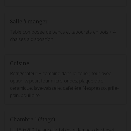
Salle à manger
Table composée de bancs et tabourets en bois + 4
chaises à disposition
Cuisine
Réfrigérateur + combiné dans le cellier, four avec
option vapeur, four micro-ondes, plaque vitro-
céramique, lave-vaisselle, cafetière Nespresso, grille-
pain, bouilloire
Chambre 1 (étage)
Lit 180x200, balancelle, tables et lampes de chevet,