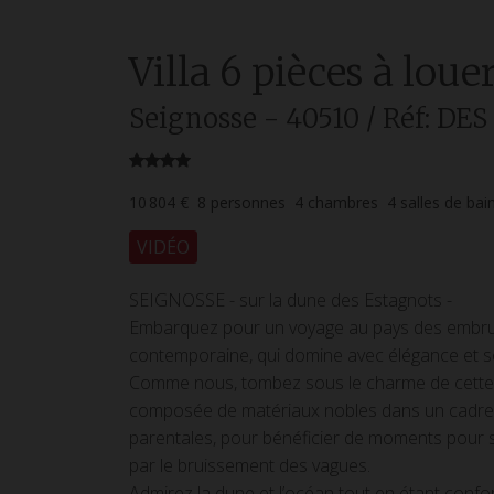
Villa
6 pièces
à loue
Seignosse
- 40510
/ Réf: DE
10 804 €
8
personnes
4
chambres
4
salles de bai
VIDÉO
SEIGNOSSE - sur la dune des Estagnots -
Embarquez pour un voyage au pays des embruns
contemporaine, qui domine avec élégance et so
Comme nous, tombez sous le charme de cette vi
composée de matériaux nobles dans un cadre u
parentales, pour bénéficier de moments pour s
par le bruissement des vagues.
Admirez la dune et l’océan tout en étant confor