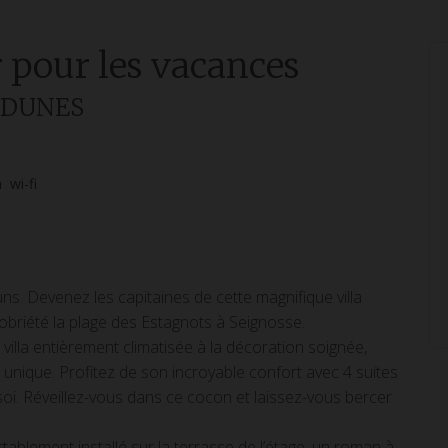
r pour les vacances
S DUNES
n
wi-fi
. Devenez les capitaines de cette magnifique villa
briété la plage des Estagnots à Seignosse.
lla entièrement climatisée à la décoration soignée,
nique. Profitez de son incroyable confort avec 4 suites
oi. Réveillez-vous dans ce cocon et laissez-vous bercer
tablement installé sur la terrasse de l’étage, un roman à