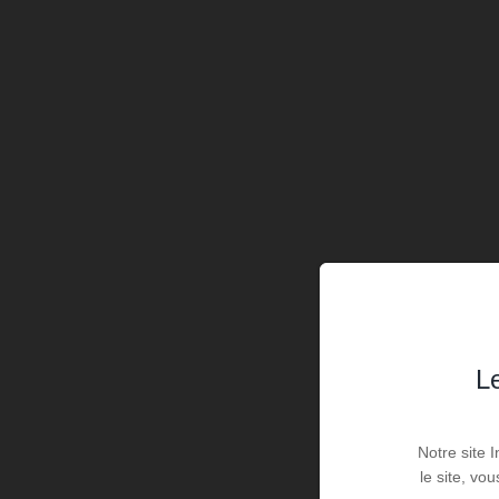
Le
Notre site 
le site, vo