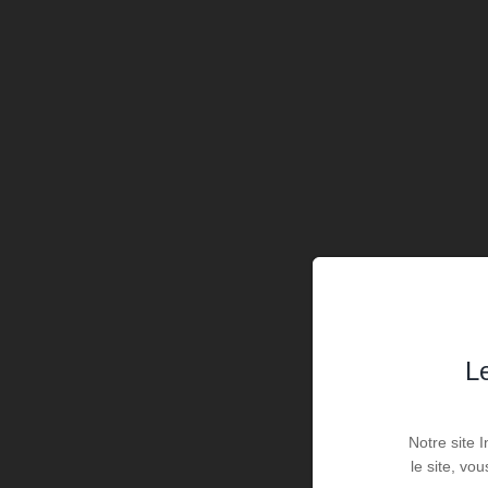
Le
Notre site 
le site, vo