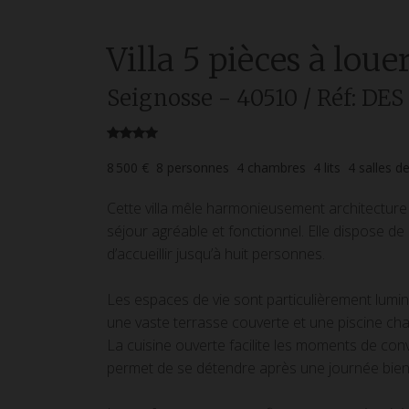
Villa
5 pièces
à loue
Seignosse
- 40510
/ Réf: D
8 500 €
8
personnes
4
chambres
4
lits
4
salles d
Cette villa mêle harmonieusement architecture
séjour agréable et fonctionnel. Elle dispose d
d’accueillir jusqu’à huit personnes.
Les espaces de vie sont particulièrement lumin
une vaste terrasse couverte et une piscine chau
La cuisine ouverte facilite les moments de convi
permet de se détendre après une journée bien