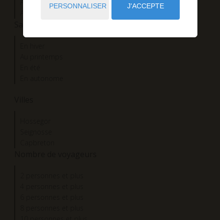
Au cœur du golf
PERSONNALISER
J'ACCEPTE
Au village
Saisons
En hiver
Au printemps
En été
En autonome
Villes
Hossegor
Seignosse
Capbreton
Nombre de voyageurs
2 personnes et plus
4 personnes et plus
6 personnes et plus
8 personnes et plus
10 personnes et plus