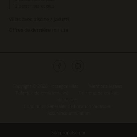
12 personnes et plus
Villas avec piscine / Jacuzzi
Offres de dernière minute
Copyright © 2026 Hossegor Villas
Mentions légales
Politique de confidentialité
Politique de cookies
Honoraires
Conditions Générales de Location Vacances
Assurance annulation
Site propulsé par