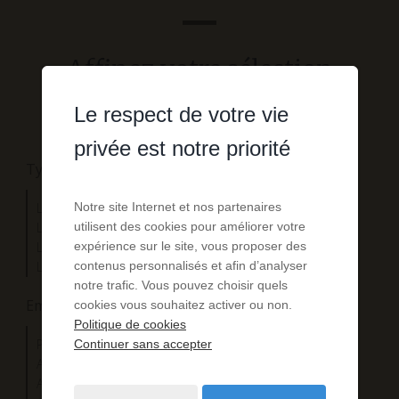
Affinez votre sélection
Le respect de votre vie
privée est notre priorité
Type de villas
Notre site Internet et nos partenaires
Les maisons en bois
utilisent des cookies pour améliorer votre
Les villas d’exception
expérience sur le site, vous proposer des
Les landaises
contenus personnalisés et afin d’analyser
Les contemporaines
notre trafic. Vous pouvez choisir quels
Emplacements
cookies vous souhaitez activer ou non.
Politique de cookies
Proche du lac
Continuer sans accepter
Au bord de l’océan
Au cœur de la forêt