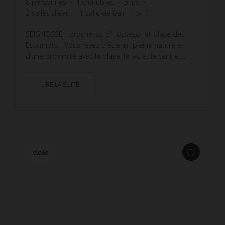
8
personnes
4
chambres
5
lits
2
salles d'eau
1
salle de bain
wi-fi
SEIGNOSSE - proche lac d'Hossegor et plage des
Estagnots - Vous rêvez d'être en pleine nature et
d’une proximité avec la plage, le lac et le centre ...
LIRE LA SUITE
vidéo