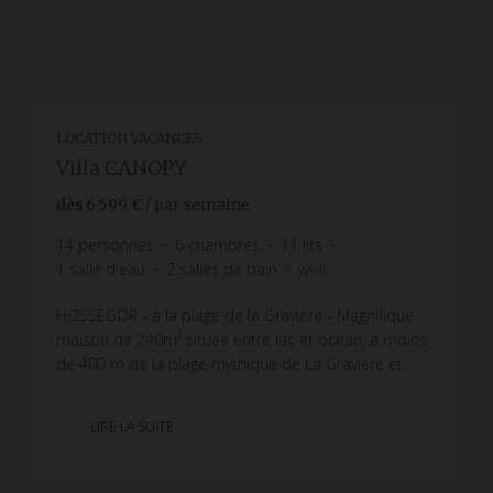
LOCATION VACANCES
Villa CANOPY
dès
6 599 €
/ par semaine
14
personnes
6
chambres
11
lits
1
salle d'eau
2
salles de bain
wi-fi
HOSSEGOR - à la plage de la Gravière - Magnifique
maison de 240m² située entre lac et océan, à moins
de 400 m de la plage mythique de La Gravière et...
LIRE LA SUITE