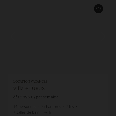
LOCATION VACANCES
Villa SCIURUS
dès
5 796 €
/ par semaine
14
personnes
7
chambres
7
lits
7
salles de bain
wi-fi