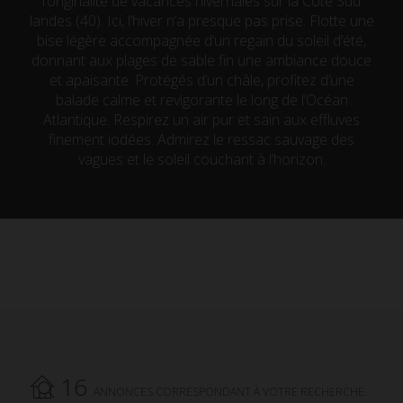
l’originalité de vacances hivernales sur la Côte Sud
landes (40). Ici, l’hiver n’a presque pas prise. Flotte une
bise légère accompagnée d’un regain du soleil d’été,
donnant aux plages de sable fin une ambiance douce
et apaisante. Protégés d’un châle, profitez d’une
balade calme et revigorante le long de l’Océan
Atlantique. Respirez un air pur et sain aux effluves
finement iodées. Admirez le ressac sauvage des
vagues et le soleil couchant à l’horizon.
16
ANNONCES CORRESPONDANT À VOTRE RECHERCHE.