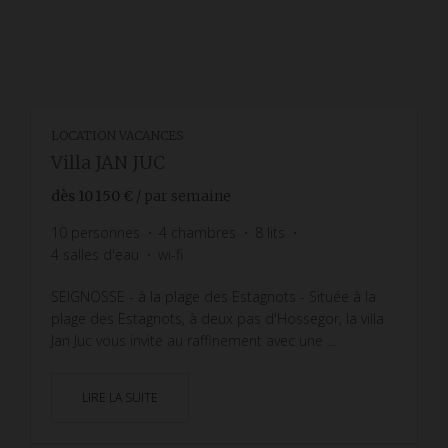
LOCATION VACANCES
Villa JAN JUC
dès
10 150 €
/ par semaine
10
personnes
4
chambres
8
lits
4
salles d'eau
wi-fi
SEIGNOSSE - à la plage des Estagnots - Située à la
plage des Estagnots, à deux pas d'Hossegor, la villa
Jan Juc vous invite au raffinement avec une ...
LIRE LA SUITE