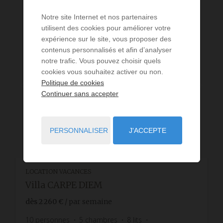
Notre site Internet et nos partenaires
utilisent des cookies pour améliorer votre
expérience sur le site, vous proposer des
contenus personnalisés et afin d’analyser
notre trafic. Vous pouvez choisir quels
cookies vous souhaitez activer ou non.
Politique de cookies
Continuer sans accepter
PERSONNALISER
J'ACCEPTE
LOCATION VACANCES
Villa CARPE DIEM
dès
2 260 €
/ par semaine
10
personnes
5
chambres
8
lits