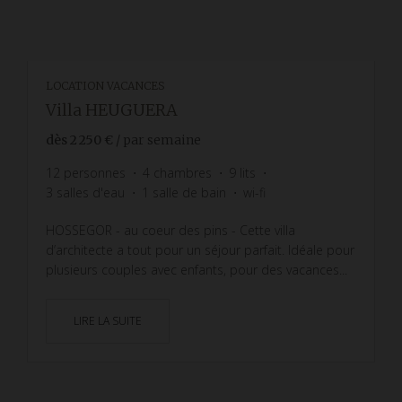
LOCATION VACANCES
Villa HEUGUERA
dès
2 250 €
/ par semaine
12
personnes
4
chambres
9
lits
3
salles d'eau
1
salle de bain
wi-fi
HOSSEGOR - au coeur des pins - Cette villa
d’architecte a tout pour un séjour parfait. Idéale pour
plusieurs couples avec enfants, pour des vacances...
LIRE LA SUITE