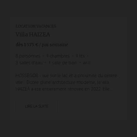
LOCATION VACANCES
Villa HAIZEA
dès
1 575 €
/ par semaine
8
personnes
4
chambres
4
lits
3
salles d'eau
1
salle de bain
wi-fi
HOSSEGOR - vue sur le lac et à proximité du centre-
ville - Dotée d’une architecture moderne, la villa
HAIZEA a été entièrement rénovée en 2022. Elle...
LIRE LA SUITE