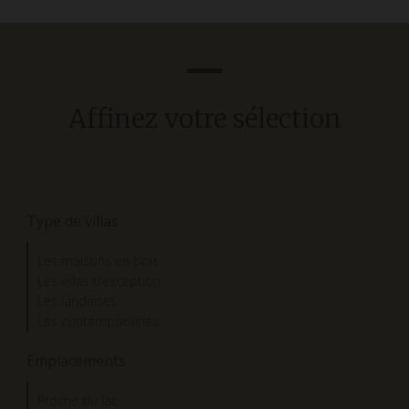
Affinez votre sélection
Type de villas
Les maisons en bois
Les villas d’exception
Les landaises
Les contemporaines
Emplacements
Proche du lac