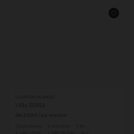
LOCATION VACANCES
Villa XENIA
dès
2 128 €
/ par semaine
10
personnes
5
chambres
5
lits
4
salles d'eau
1
salle de bain
wi-fi