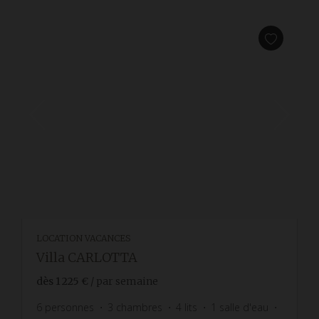
LOCATION VACANCES
Villa CARLOTTA
dès
1 225 €
/ par semaine
6
personnes
3
chambres
4
lits
1
salle d'eau