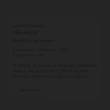
LOCATION VACANCES
Villa du LAC
dès
1 822 €
/ par semaine
8
personnes
4
chambres
6
lits
3
salles d'eau
wi-fi
SEIGNOSSE - à 150m du lac d'Hossegor - Idéalement
située, la villa Lac se trouve à 150m du lac marin
d'Hossegor et 800m de la plage des Estagnots. ...
LIRE LA SUITE