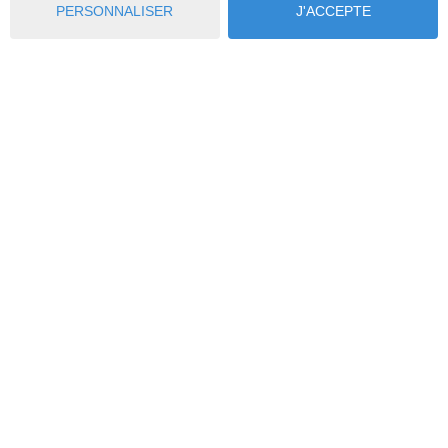
VENTE
PERSONNALISER
J'ACCEPTE
Explorer
Favoris
Connexion
Contact
VENTE SUPÉRIEURE OU ÉGALE À
1.000.000 €
5
%*
VENTE INFÉRIEURE À 1.000.000 €
6
%*