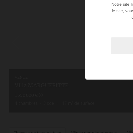
Notre site 
le site, vo
VENTE
Villa MARGUERITTE.
1 550 000 €
4
chambres
3
sde
117
m² de surface
Changez de type de bien
Affinez par département
Aff