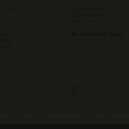
été
6 personnes et plus
autonome
8 personnes et plus
10 personnes et plus
12 personnes et plus
Villas avec piscine / Jacuzzi
segor
gnosse
breton
las
Mentions légales
Politique de confidentialité
Politiq
Conditions Générales de Location Vacances
Assurance annulatio