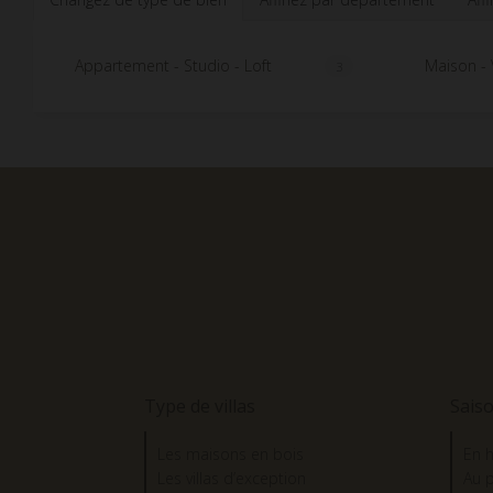
Appartement - Studio - Loft
Maison - V
3
Type de villas
Sais
Les maisons en bois
En h
Les villas d’exception
Au 