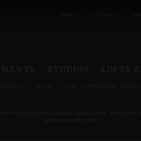
VENTE
LOCATION
EX
MENTS - STUDIOS - LOFTS 
US ÊTES ICI :
ACCUEIL
VENTE
APPARTEMENT - STUDIO - 
nte les appartements - studios - lofts à vendre . Recherchez vo
l'agence Hossegor Villas.