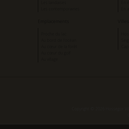
Les landaises
En 
Les contemporaines
En 
Emplacements
Villes
Proche du lac
Hos
Au bord de l’océan
Sei
Au cœur de la forêt
Cap
Au cœur du golf
Au village
Copyright © 2026 Hossegor Vil