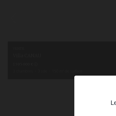
VENTE
Villa CANAU
1 595 000 €
3
chambres
3
sde
150
m² de surface
Le