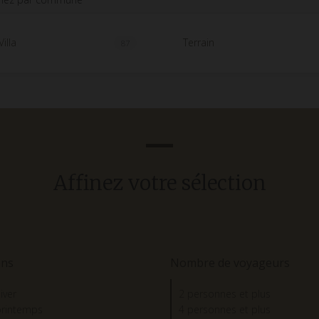
illa
Terrain
87
Affinez votre sélection
ons
Nombre de voyageurs
iver
2 personnes et plus
printemps
4 personnes et plus