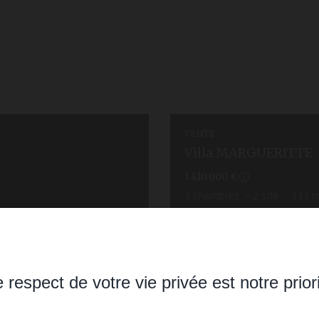
VENTE
Villa MARGUERITTE
1 410 000 €
3
chambres
2
sde
113
m
 respect de votre vie privée est notre prior