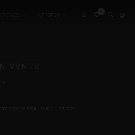
0
PÉRIENCES
A PROPOS
Locataires
English
Propriétaires
EN VENTE
LOFT
tre appartement - studio - loft avec