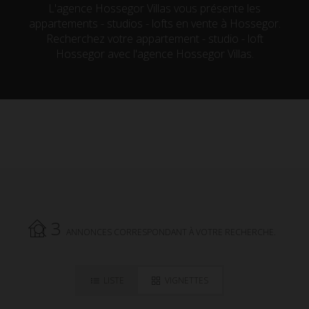
L'agence Hossegor Villas vous présente les
appartements - studios - lofts en vente à Hossegor.
Recherchez votre appartement - studio - loft
Hossegor avec l'agence Hossegor Villas.
3
ANNONCES CORRESPONDANT À VOTRE RECHERCHE.
LISTE
VIGNETTES