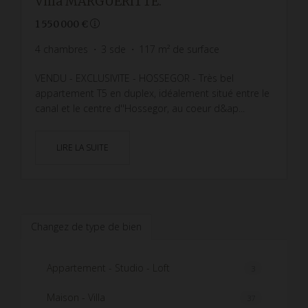
Villa MARGUERITTE.
1 550 000 €
4
chambres
3
sde
117
m² de surface
VENDU - EXCLUSIVITE - HOSSEGOR - Très bel
appartement T5 en duplex, idéalement situé entre le
canal et le centre d''Hossegor, au coeur d&ap...
LIRE LA SUITE
Changez de type de bien
Appartement - Studio - Loft
3
Maison - Villa
37