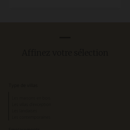
Affinez votre sélection
Type de villas
Les maisons en bois
Les villas d’exception
Les landaises
Les contemporaines
Emplacements