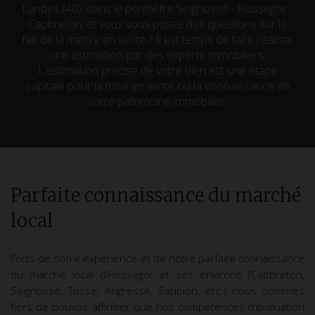
Landes (40), dans le périmètre Seignosse - Hossegor -
Capbreton, et vous vous posez des questions sur le
fait de la mettre en vente ? Il est temps de faire réaliser
une estimation par des experts immobiliers.
L'estimation précise de votre bien est une étape
capitale pour la mise en vente ou la connaissance de
votre patrimoine immobilier.
Parfaite connaissance du marché
local
Forts de notre expérience et de notre parfaite connaissance
du marché local d’Hossegor et ses environs (
Capbreton
,
Seignosse
,
Tosse
,
Angresse
, Saubion, etc.) nous sommes
fiers de pouvoir affirmer que nos compétences d’évaluation