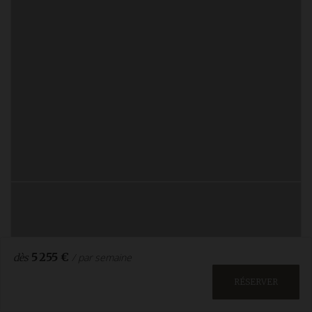
5 255 €
/ par semaine
dès
RÉSERVER