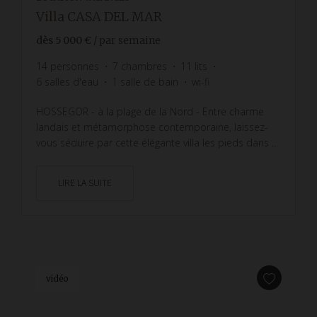
Villa CASA DEL MAR
dès
5 000 €
/ par semaine
14
personnes
7
chambres
11
lits
6
salles d'eau
1
salle de bain
wi-fi
HOSSEGOR - à la plage de la Nord - Entre charme
landais et métamorphose contemporaine, laissez-
vous séduire par cette élégante villa les pieds dans ...
LIRE LA SUITE
vidéo