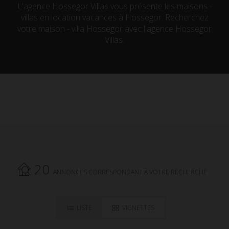
L'agence Hossegor Villas vous présente les maisons -
villas en location vacances à Hossegor. Recherchez
votre maison - villa Hossegor avec l'agence Hossegor
Villas.
20
ANNONCES CORRESPONDANT À VOTRE RECHERCHE.
LISTE
VIGNETTES