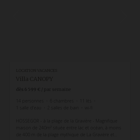
LOCATION VACANCES
Villa CANOPY
dès
6 599 €
/ par semaine
14
personnes
6
chambres
11
lits
1
salle d'eau
2
salles de bain
wi-fi
HOSSEGOR - à la plage de la Gravière - Magnifique
maison de 240m² située entre lac et océan, à moins
de 400 m de la plage mythique de La Gravière et...