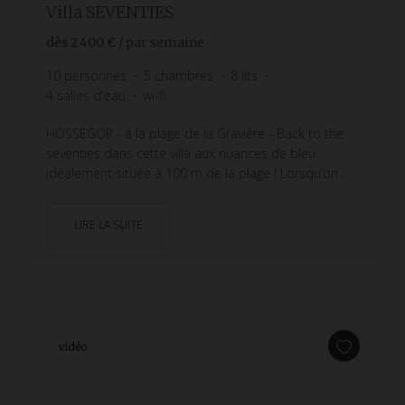
Villa SEVENTIES
dès
2 400 €
/ par semaine
10
personnes
5
chambres
8
lits
4
salles d'eau
wi-fi
HOSSEGOR - à la plage de la Gravière - Back to the
seventies dans cette villa aux nuances de bleu
idéalement située à 100 m de la plage ! Lorsqu’on ...
LIRE LA SUITE
vidéo