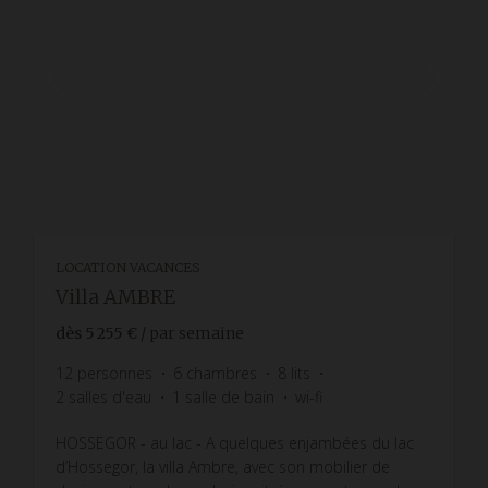
LOCATION VACANCES
Villa AMBRE
dès
5 255 €
/ par semaine
12
personnes
6
chambres
8
lits
2
salles d'eau
1
salle de bain
wi-fi
HOSSEGOR - au lac - A quelques enjambées du lac
d’Hossegor, la villa Ambre, avec son mobilier de