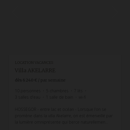
LOCATION VACANCES
Villa AKELARRE
dès
6 240 €
/ par semaine
10
personnes
5
chambres
7
lits
3
salles d'eau
1
salle de bain
wi-fi
HOSSEGOR - entre lac et océan - Lorsque l’on se
promène dans la villa Akelarre, on est émerveillé par
la lumière omniprésente qui berce naturellemen...