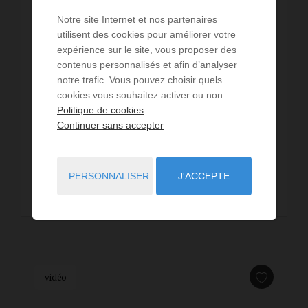
LOCATION VACANCES
Notre site Internet et nos partenaires
Villa ORDAGO
utilisent des cookies pour améliorer votre
dès
4 125 €
/ par semaine
expérience sur le site, vous proposer des
contenus personnalisés et afin d’analyser
8
personnes
4
chambres
6
lits
notre trafic. Vous pouvez choisir quels
3
salles d'eau
wi-fi
cookies vous souhaitez activer ou non.
Politique de cookies
HOSSEGOR - entre lac et océan - Vous cherchez une
Continuer sans accepter
villa pleine de charme, où le parfum prédominant est
celui des embruns de l'océan, avec une piscin...
PERSONNALISER
J'ACCEPTE
LIRE LA SUITE
vidéo