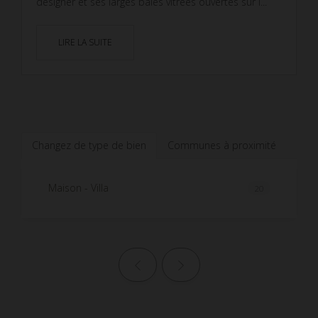
designer et ses larges baies vitrées ouvertes sur l...
LIRE LA SUITE
Changez de type de bien
Communes à proximité
Maison - Villa
20
Page précédente
Page suivante