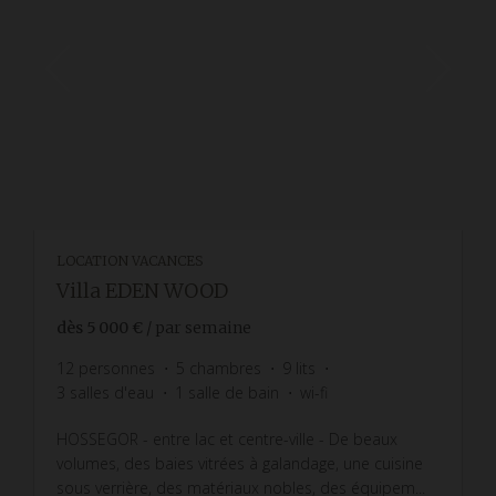
LOCATION VACANCES
Villa EDEN WOOD
dès
5 000 €
/ par semaine
12
personnes
5
chambres
9
lits
3
salles d'eau
1
salle de bain
wi-fi
HOSSEGOR - entre lac et centre-ville - De beaux
volumes, des baies vitrées à galandage, une cuisine
sous verrière, des matériaux nobles, des équipem...