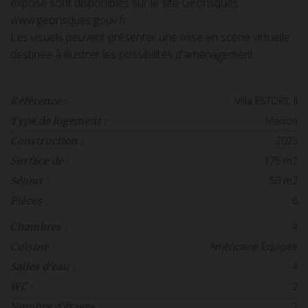
exposé sont disponibles sur le site Géorisques :
www.georisques.gouv.fr
Les visuels peuvent présenter une mise en scène virtuelle
destinée à illustrer les possibilités d'aménagement.
Villa ESTORIL II
Référence :
Maison
Type de logement :
2025
Construction :
175 m2
Surface de :
50 m2
Séjour :
6
Pièces :
4
Chambres :
Américaine Equipée
Cuisine :
4
Salles d'eau :
2
WC :
2
Nombre d'étages :