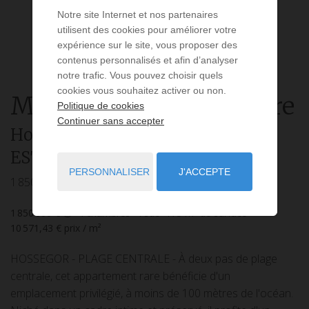
Notre site Internet et nos partenaires
utilisent des cookies pour améliorer votre
expérience sur le site, vous proposer des
contenus personnalisés et afin d’analyser
notre trafic. Vous pouvez choisir quels
cookies vous souhaitez activer ou non.
Maison
6 pièces
à vendre
Politique de cookies
Continuer sans accepter
Hossegor
- 40150
/ Réf: Villa
ESTORIL II
PERSONNALISER
J'ACCEPTE
1 850 000 €
1 850 000 €
4
chambres
4
sde
175
m² de surface
10 571,43 €
prix / m²
HOSSEGOR - PLAGE CENTRALE - À deux pas de plage
centrale, cet appartement rare bénéficie d'un
emplacement privilégié, à moins de 100 mètres de l'océan.