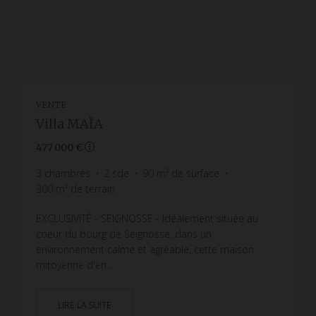
VENTE
Villa MAÏA
477 000 €
3
chambres
2
sde
90
m² de surface
300
m² de terrain
EXCLUSIVITÉ - SEIGNOSSE - Idéalement située au
coeur du bourg de Seignosse, dans un
environnement calme et agréable, cette maison
mitoyenne d'en...
LIRE LA SUITE