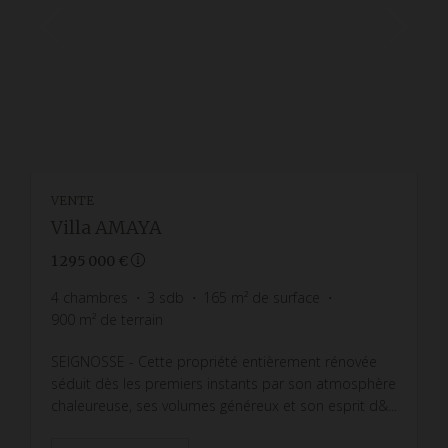
VENTE
Villa AMAYA
1 295 000 €
4
chambres
3
sdb
165
m² de surface
900
m² de terrain
SEIGNOSSE - Cette propriété entièrement rénovée
séduit dès les premiers instants par son atmosphère
chaleureuse, ses volumes généreux et son esprit d&...