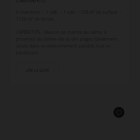
1 360 000 €
4
chambres
1
sdb
1
sde
158
m² de surface
1 166
m² de terrain
CAPBRETON - Maison de charme au calme, à
proximité du centre-ville et des plages Idéalement
située dans un environnement paisible, tout en
bénéficiant...
LIRE LA SUITE