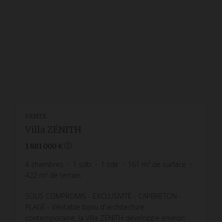
VENTE
Villa ZÉNITH
1 881 000 €
4
chambres
1
sdb
1
sde
161
m² de surface
422
m² de terrain
SOUS COMPROMIS - EXCLUSIVITÉ - CAPBRETON -
PLAGE - Véritable bijou d'architecture
contemporaine, la Villa ZÉNITH développe environ