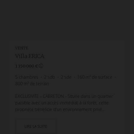
VENTE
Villa ERICA
1 350 000 €
5
chambres
2
sdb
2
sde
160
m² de surface
800
m² de terrain
EXCLUSIVITE - CABRETON - Située dans un quartier
paisible avec un accès immédiat à la forêt, cette
propriété bénéficie d'un environnement privil...
LIRE LA SUITE