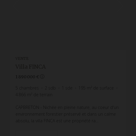
VENTE
Villa FINCA
1 890 000 €
5
chambres
2
sdb
1
sde
195
m² de surface
4 866
m² de terrain
CAPBRETON - Nichée en pleine nature, au coeur d'un
environnement forestier préservé et dans un calme
absolu, la villa FINCA est une propriété ra...