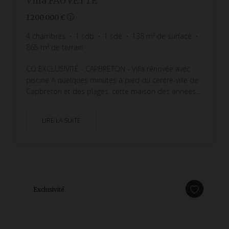
Villa FAUVETTE
1 200 000 €
4
chambres
1
sdb
1
sde
138
m² de surface
865
m² de terrain
CO EXCLUSIVITÉ - CAPBRETON - Villa rénovée avec
piscine À quelques minutes à pied du centre-ville de
Capbreton et des plages, cette maison des années...
LIRE LA SUITE
Exclusivité