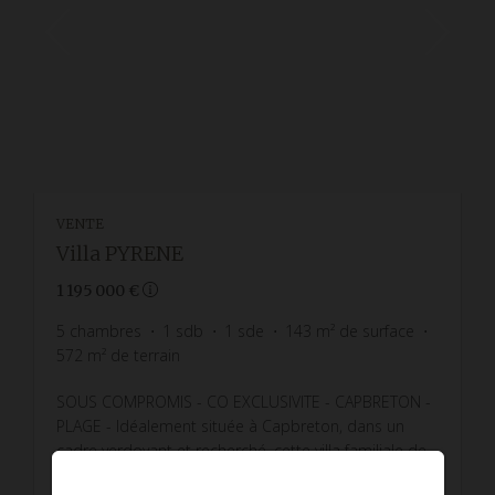
VENTE
Villa PYRENE
1 195 000 €
5
chambres
1
sdb
1
sde
143
m² de surface
572
m² de terrain
SOUS COMPROMIS - CO EXCLUSIVITE - CAPBRETON -
PLAGE - Idéalement située à Capbreton, dans un
cadre verdoyant et recherché, cette villa familiale de
pl...