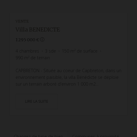
VENTE
Villa BENEDICTE
1 295 000 €
4
chambres
3
sde
150
m² de surface
990
m² de terrain
CAPBRETON - Située au coeur de Capbreton, dans un
environnement paisible, la villa Bénédicte se déploie
sur un terrain arboré d'environ 1 000 m2...
LIRE LA SUITE
Changez de type de bien
Communes à proximité