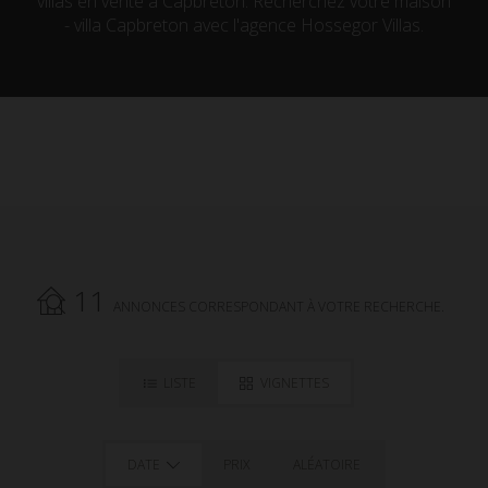
villas en vente à Capbreton. Recherchez votre maison
- villa Capbreton avec l'agence Hossegor Villas.
11
ANNONCES CORRESPONDANT À VOTRE RECHERCHE.
LISTE
VIGNETTES
DATE
PRIX
ALÉATOIRE