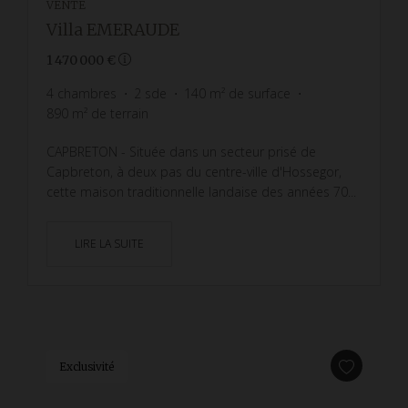
VENTE
Villa EMERAUDE
1 470 000 €
4
chambres
2
sde
140
m² de surface
890
m² de terrain
CAPBRETON - Située dans un secteur prisé de
Capbreton, à deux pas du centre-ville d'Hossegor,
cette maison traditionnelle landaise des années 70...
LIRE LA SUITE
Exclusivité