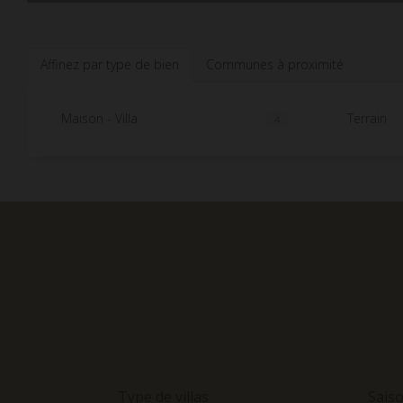
Affinez par type de bien
Communes à proximité
Maison - Villa
Terrain
4
Type de villas
Sais