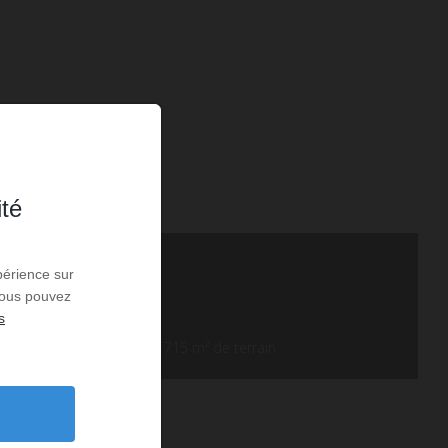
ité
périence sur
 Vous pouvez
s
180
m² de surface
1 715
m² de terrain