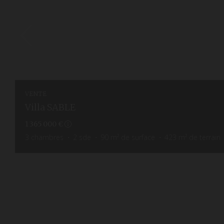
VENTE
Villa SABLE
1 365 000 €
3
chambres
2
sde
90
m² de surface
423
m² de terrain