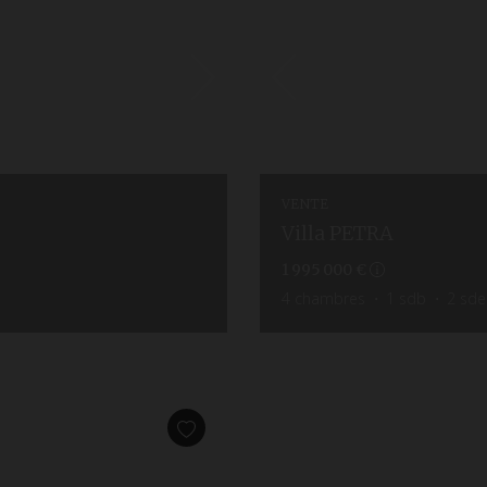
VENTE
Villa PETRA
1 995 000 €
4
chambres
1
sdb
2
sde