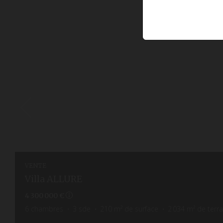
VENTE
Villa ALLURE
4 300 000 €
6
chambres
3
sde
210
m² de surface
2 034
m² de terra