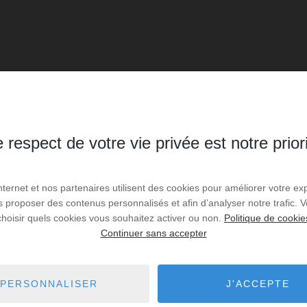
 respect de votre vie privée est notre prior
VENTE
Internet et nos partenaires utilisent des cookies pour améliorer votre ex
Villa Les PINS
us proposer des contenus personnalisés et afin d’analyser notre trafic.
choisir quels cookies vous souhaitez activer ou non.
Politique de cookie
1 768 000 €
Continuer sans accepter
4
chambres
1
sdb
1
sde
PERSONNALISER
J'ACCEPTE