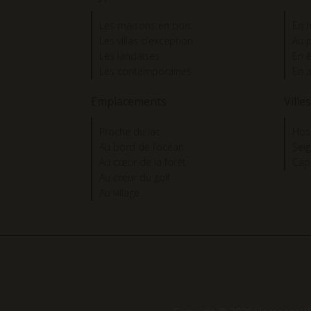
Les maisons en bois
En h
Les villas d’exception
Au 
Les landaises
En 
Les contemporaines
En 
Emplacements
Villes
Proche du lac
Hos
Au bord de l’océan
Sei
Au cœur de la forêt
Cap
Au cœur du golf
Au village