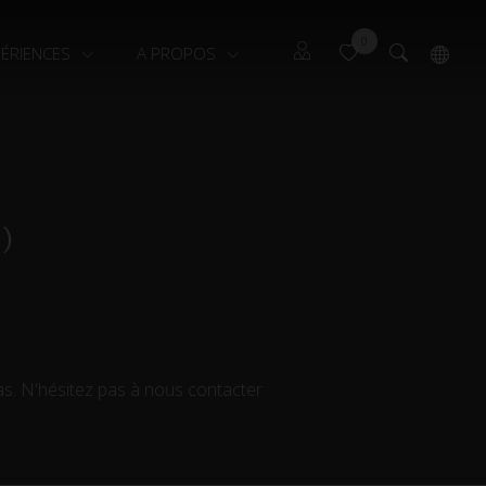
0
PÉRIENCES
A PROPOS
Locataires
English
Propriétaires
)
s. N'hésitez pas à nous contacter