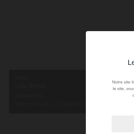
Le
VENTE
Notre site 
Villa NOMA
le site, vo
1 495 000 €
1 800
m² de surface
1 800
m² de terrain