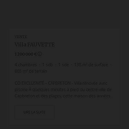
VENTE
Villa FAUVETTE
1 200 000 €
4
chambres
1
sdb
1
sde
138
m² de surface
865
m² de terrain
CO EXCLUSIVITÉ - CAPBRETON - Villa rénovée avec
piscine À quelques minutes à pied du centre-ville de
Capbreton et des plages, cette maison des années...
LIRE LA SUITE