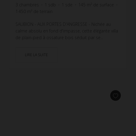
3
chambres
1
sdb
1
sde
145
m² de surface
1 450
m² de terrain
SAUBION - AUX PORTES D'ANGRESSE - Nichée au
calme absolu en fond d'impasse, cette élégante villa
de plain-pied à ossature bois séduit par se...
LIRE LA SUITE