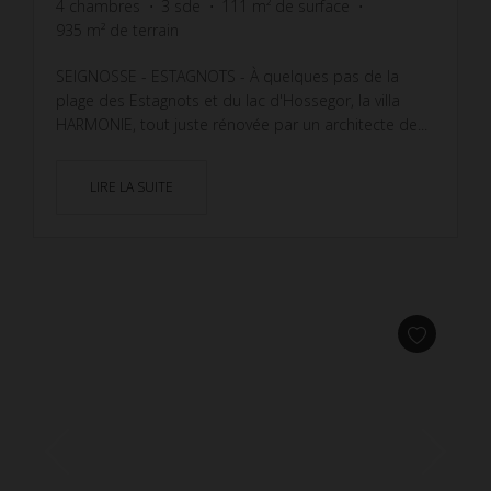
4
chambres
3
sde
111
m² de surface
935
m² de terrain
SEIGNOSSE - ESTAGNOTS - À quelques pas de la
plage des Estagnots et du lac d'Hossegor, la villa
HARMONIE, tout juste rénovée par un architecte de...
LIRE LA SUITE