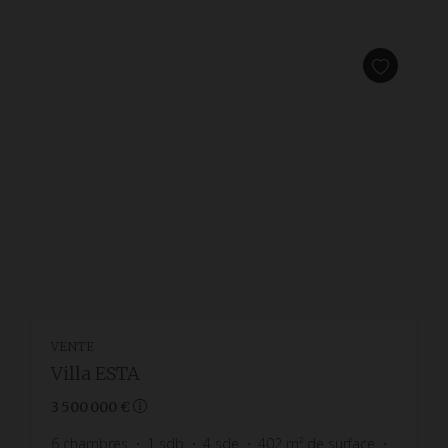
VENTE
Villa ESTA
3 500 000 €
6
chambres
1
sdb
4
sde
402
m² de surface