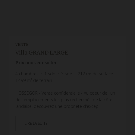
VENTE
Villa GRAND LARGE
Prix nous consulter
4
chambres
1
sdb
3
sde
212
m² de surface
1 499
m² de terrain
HOSSEGOR - Vente confidentielle - Au coeur de l'un
des emplacements les plus recherchés de la côte
landaise, découvrez une propriété d'excep...
LIRE LA SUITE