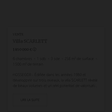
VENTE
Villa SCARLETT
1 850 000 €
6
chambres
1
sdb
3
sde
258
m² de surface
1 500
m² de terrain
HOSSEGOR - Édifiée dans les années 1980 et
développée sur trois niveaux, la villa SCARLETT révèle
de beaux volumes et un réel potentiel de valorisati...
LIRE LA SUITE