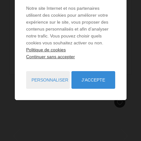
6
chambres
3
sde
210
m² de surface
Notre site Internet et nos partenaires
2 034
m² de terrain
utilisent des cookies pour améliorer votre
expérience sur le site, vous proposer des
HOSSEGOR - À quelques pas du lac et du centre-ville,
contenus personnalisés et afin d’analyser
la Villa ALLURE dévoile toute l'élégance d'une
notre trafic. Vous pouvez choisir quels
authentique basco-landaise, subtilement ...
cookies vous souhaitez activer ou non.
Politique de cookies
Continuer sans accepter
LIRE LA SUITE
PERSONNALISER
J'ACCEPTE