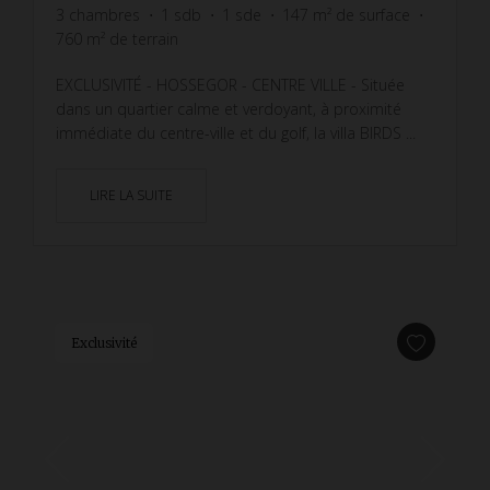
3
chambres
1
sdb
1
sde
147
m² de surface
760
m² de terrain
EXCLUSIVITÉ - HOSSEGOR - CENTRE VILLE - Située
dans un quartier calme et verdoyant, à proximité
immédiate du centre-ville et du golf, la villa BIRDS ...
LIRE LA SUITE
Exclusivité