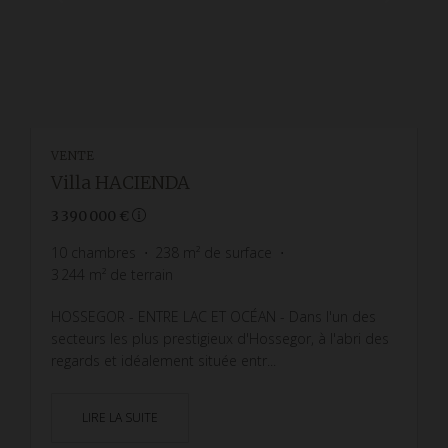
VENTE
Villa HACIENDA
3 390 000 €
10
chambres
238
m² de surface
3 244
m² de terrain
HOSSEGOR - ENTRE LAC ET OCÉAN - Dans l'un des
secteurs les plus prestigieux d'Hossegor, à l'abri des
regards et idéalement située entr...
LIRE LA SUITE