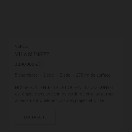
VENTE
Villa SUNSET
3 290 000 €
5
chambres
2
sdb
2
sde
235
m² de surface
HOSSEGOR - ENTRE LAC ET OCEAN - La villa SUNSET
est érigée dans un écrin de verdure entre lac et mer,
à seulement quelques pas des plages et du lac. ...
LIRE LA SUITE