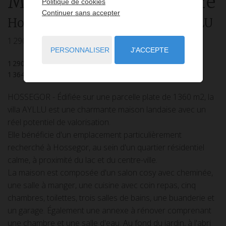
Maison
9 pièces
à vendre
Politique de cookies
Continuer sans accepter
Hossegor
- 40150
/ Réf: Villa AYLLU
1 290 000 €
PERSONNALISER
J'ACCEPTE
1 290 000 €
6
chambres
3
sdb
1
sde
151
m² de surface
1 364
m² de terrain
8 543,05 €
prix / m²
HOSSEGOR - Édifiée sur une parcelle plate de 1360 m2, la
villa AYLLU est une charmante maison landaise avec un
réel potentiel de valorisation.
Elle bénéficie d'un emplacement particulièrement
recherché à Hossegor, au sein d'un quartier résidentiel
calme, à proximité du lac et du centre-ville.
La maison est composée d'un salon cosy avec cheminée,
une salle à manger, une cuisine avec coin repas, cinq
chambres, toilettes, trois salles de bains, une buanderie et
un garage. Également une annexe à rénover comprenant
une chambre et une salle d'eau. Au fond du jardin, à l'abri